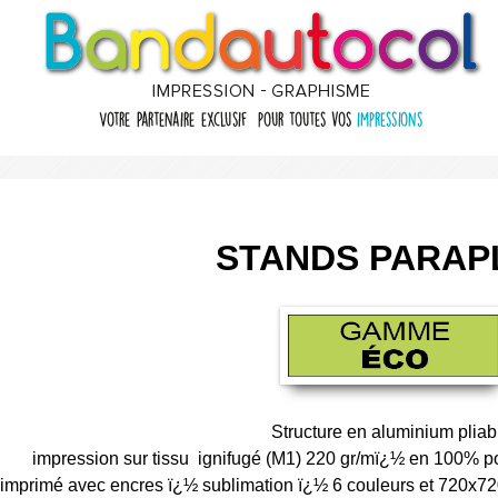
STANDS PARAP
Structure en aluminium pliab
impression sur tissu ignifugé (M1) 220 gr/mï¿½ en 100% poly
 imprimé avec encres ï¿½ sublimation ï¿½ 6 couleurs et 720x720 