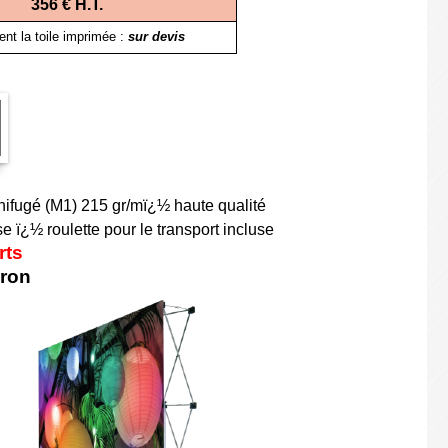
356 € H.T.
nt la toile imprimée :
sur devis
gnifugé (M1) 215 gr/mï¿½ haute qualité
se ï¿½ roulette pour le transport incluse
rts
iron