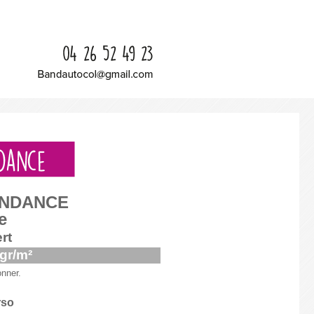
ONDANC
E
e
rt
 gr/m²
onner.
rso