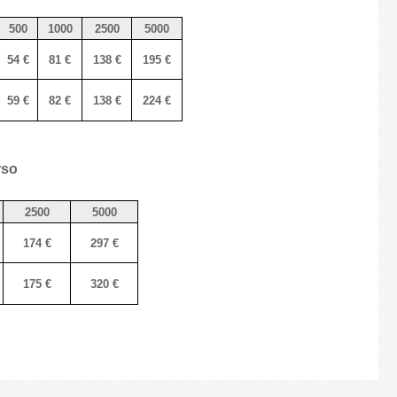
500
1000
2500
5000
54 €
81 €
138 €
195 €
59 €
82 €
138 €
224 €
rso
2500
5000
174 €
297 €
175 €
320 €