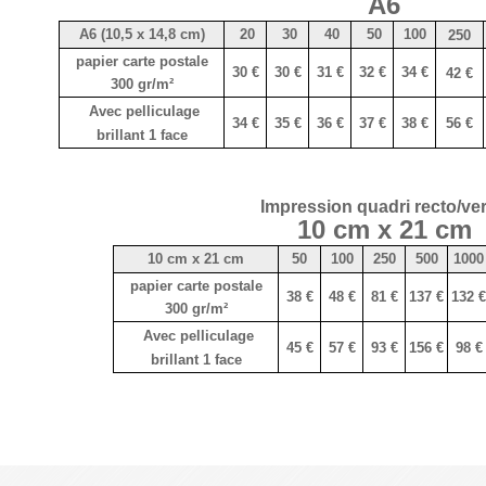
A6
A6 (10,5 x 14,8 cm)
20
30
40
50
100
250
papier carte postale
30 €
30 €
31 €
32 €
34 €
42 €
300 gr/m²
Avec pelliculage
34 €
35 €
36 €
37 €
38 €
56 €
brillant 1 face
Impression quadri recto/ve
10 cm x 21 cm
10 cm x 21 cm
50
100
250
500
1000
papier carte postale
38 €
48 €
81 €
137 €
132 €
300 gr/m²
Avec pelliculage
45 €
57 €
93 €
156 €
98 €
brillant 1 face