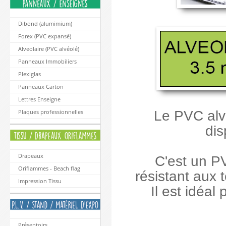
Dibond (alumimium)
Forex (PVC expansé)
Alveolaire (PVC alvéolé)
Panneaux Immobiliers
Plexiglas
Panneaux Carton
Lettres Enseigne
Le PVC alvé
Plaques professionnelles
dis
Drapeaux
C'est un P
Oriflammes - Beach flag
résistant aux
Impression Tissu
Il est idéal
Présentoirs