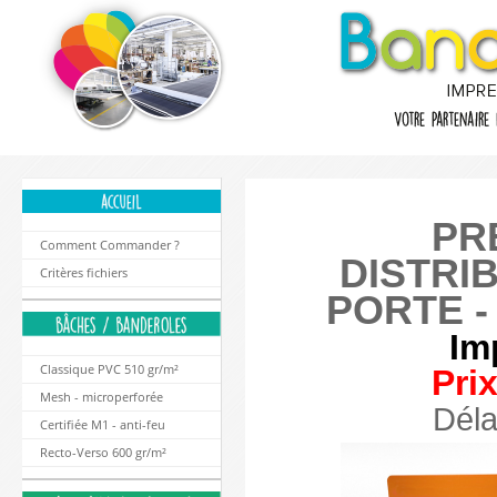
PR
Comment Commander ?
DISTRI
Critères fichiers
PORTE -
Im
Classique PVC 510 gr/m²
Prix
Mesh - microperforée
Déla
Certifiée M1 - anti-feu
Recto-Verso 600 gr/m²