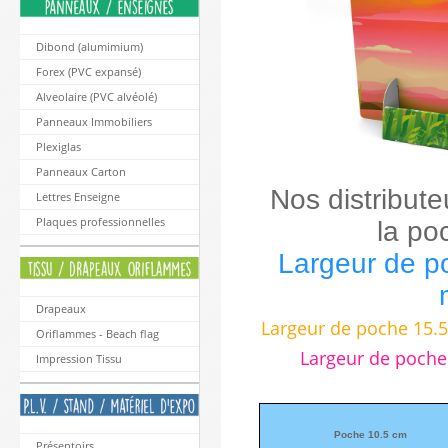
Dibond (alumimium)
Forex (PVC expansé)
Alveolaire (PVC alvéolé)
Panneaux Immobiliers
Plexiglas
Panneaux Carton
Nos distribute
Lettres Enseigne
Plaques professionnelles
la po
Largeur de po
Drapeaux
Largeur de poche 15.5
Oriflammes - Beach flag
Largeur de poche
Impression Tissu
Poche 10.5 cm
Présentoirs