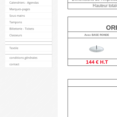
Calendriers - Agendas
Hauteur total
Marques-pages
Sous mains
Tampons
OR
Billetterie - Tickets
Classeurs
Avec BASE RONDE
Textile
conditions générales
144 € H.T
contact