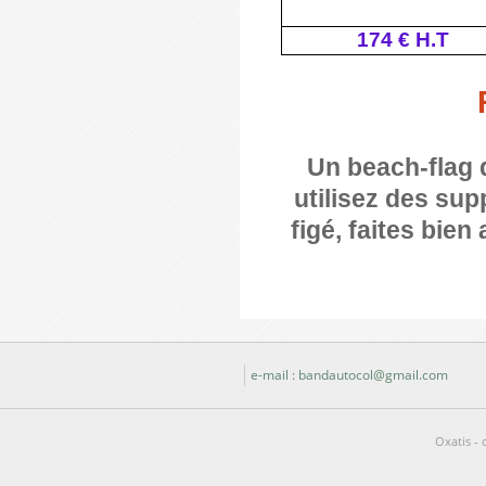
174 € H.T
Un beach-flag 
utilisez des sup
figé, faites bie
e-mail : bandautocol@gmail.com
Oxatis - 