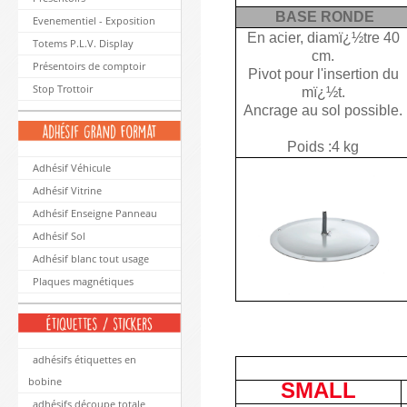
BASE RONDE
Evenementiel - Exposition
En acier, diamï¿½tre 40
Totems P.L.V. Display
cm.
Présentoirs de comptoir
Pivot pour l'insertion du
Stop Trottoir
mï¿½t.
Ancrage au sol possible.
Poids :4 kg
Adhésif Véhicule
Adhésif Vitrine
Adhésif Enseigne Panneau
Adhésif Sol
Adhésif blanc tout usage
Plaques magnétiques
adhésifs étiquettes en
bobine
SMALL
adhésifs découpe totale