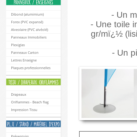
- Un m
Dibond (alumimium)
- Une toile
Forex (PVC expansé)
Alveolaire (PVC alvéolé)
gr/mï¿½ (lis
Panneaux Immobiliers
Plexiglas
- Un p
Panneaux Carton
Lettres Enseigne
Plaques professionnelles
Drapeaux
Oriflammes - Beach flag
Impression Tissu
Présentoirs