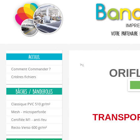
ï»¿
ORIF
Comment Commander ?
Critères fichiers
Classique PVC 510 gr/m²
Mesh - microperforée
TRANSPOR
Certifiée M1 - anti-feu
Recto-Verso 600 gr/m²