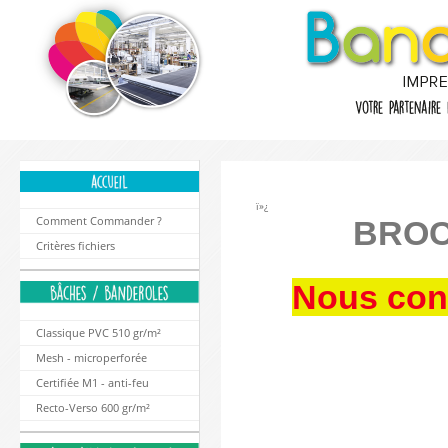
ï»¿
Comment Commander ?
BROC
Critères fichiers
Nous cons
Classique PVC 510 gr/m²
Mesh - microperforée
Certifiée M1 - anti-feu
Recto-Verso 600 gr/m²