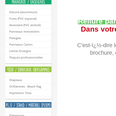
Dibond (alumimium)
Forex (PVC expansé)
Reliure par
Alveolaire (PVC alvéolé)
Dans votre
Panneaux Immobiliers
Plexiglas
C'est-ï¿½-dire 
Panneaux Carton
Lettres Enseigne
brochure, 
Plaques professionnelles
Drapeaux
Oriflammes - Beach flag
Impression Tissu
Présentoirs