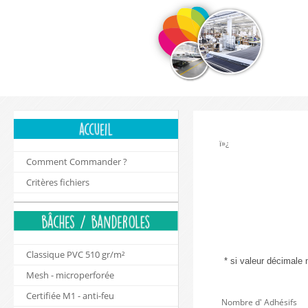
ï»¿
Comment Commander ?
Critères fichiers
Classique PVC 510 gr/m²
* si valeur décimale 
Mesh - microperforée
Certifiée M1 - anti-feu
Nombre d' Adhésif