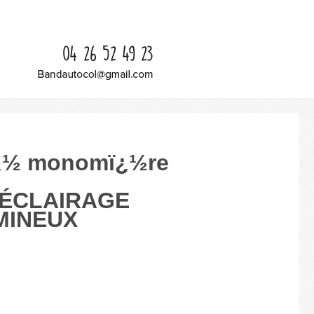
¿½
monomï¿½re
ÉCLAIRAGE
MINEUX