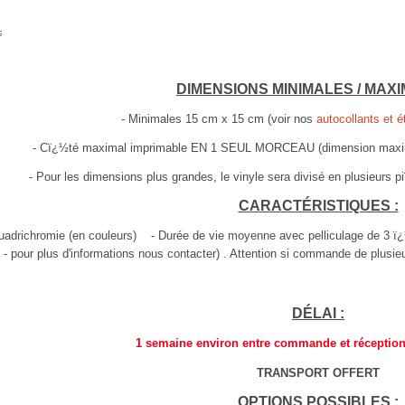
s
DIMENSIONS MINIMALES / MAXI
- Minimales 15 cm x 15 cm (voir nos
autocollants et é
- Cï¿½té maximal imprimable EN 1 SEUL MORCEAU (dimension maxima
- Pour les dimensions plus grandes, le vinyle sera divisé en plusieurs
CARACTÉRISTIQUES :
quadrichromie (en couleurs) -
Durée de vie moyenne avec pelliculage de 3 ï¿
n - pour plus d'informations nous contacter) . Attention si commande de plusie
DÉLAI :
1 semaine environ entre commande et réceptio
TRANSPORT OFFERT
OPTIONS POSSIBLES :