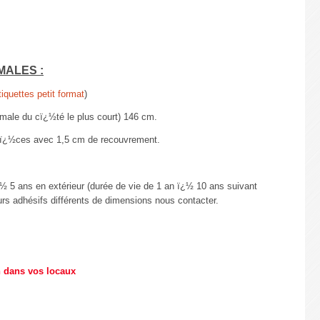
MALES :
tiquettes petit format
)
le du cï¿½té le plus court) 146 cm.
 piï¿½ces avec 1,5 cm de recouvrement.
½ 5 ans en extérieur (durée de vie de 1 an ï¿½ 10 ans suivant
urs adhésifs différents de dimensions nous contacter.
n dans vos locaux