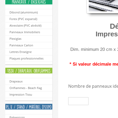
Dibond (alumimium)
Forex (PVC expansé)
Dé
Alveolaire (PVC alvéolé)
Impres
Panneaux Immobiliers
Plexiglas
Panneaux Carton
Dim. minimum 20 cm x 
Lettres Enseigne
Plaques professionnelles
* Si valeur décimale me
Drapeaux
Nombre de panneaux iden
Oriflammes - Beach flag
Impression Tissu
Présentoirs