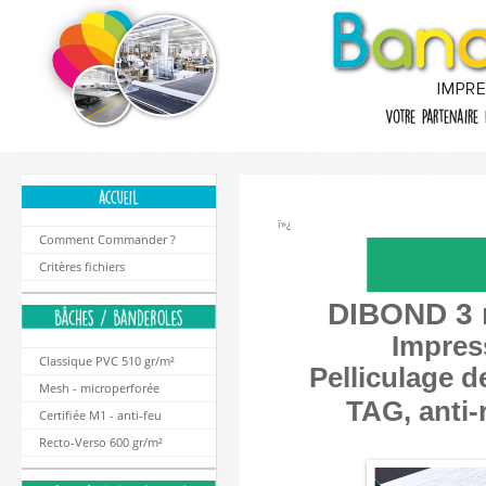
ï»¿
Comment Commander ?
Critères fichiers
DIBOND 3
Impres
Classique PVC 510 gr/m²
Pelliculage d
Mesh - microperforée
TAG, anti-
Certifiée M1 - anti-feu
Recto-Verso 600 gr/m²