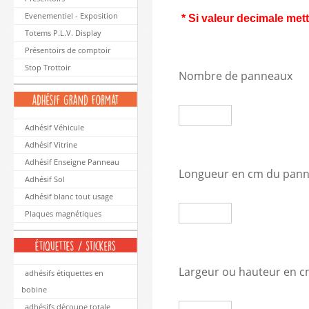
Evenementiel - Exposition
* Si valeur decimale mett
Totems P.L.V. Display
Présentoirs de comptoir
Stop Trottoir
Nombre de panneau
Adhésif Véhicule
Adhésif Vitrine
Adhésif Enseigne Panneau
Longueur en cm du pan
Adhésif Sol
Adhésif blanc tout usage
Plaques magnétiques
Largeur ou hauteur en 
adhésifs étiquettes en
bobine
adhésifs découpe totale