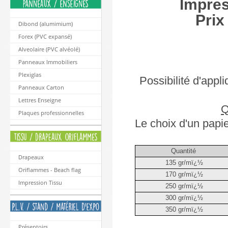
Impres
Prix
Dibond (alumimium)
Forex (PVC expansé)
Alveolaire (PVC alvéolé)
Panneaux Immobiliers
Plexiglas
Possibilité d'appli
Panneaux Carton
Lettres Enseigne
Q
Plaques professionnelles
Le choix d'un papie
Quantité
Drapeaux
135 gr/mï¿½
Oriflammes - Beach flag
170 gr/mï¿½
Impression Tissu
250 gr/mï¿½
300 gr/mï¿½
350 gr/mï¿½
Présentoirs