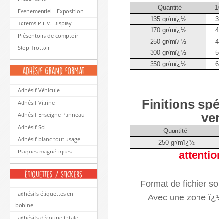
Quantité
1
Evenementiel - Exposition
135 gr/mï¿½
3
Totems P.L.V. Display
170 gr/mï¿½
4
Présentoirs de comptoir
250 gr/mï¿½
4
Stop Trottoir
300 gr/mï¿½
5
350 gr/mï¿½
6
Adhésif Véhicule
Finitions spé
Adhésif Vitrine
ve
Adhésif Enseigne Panneau
Adhésif Sol
Quantité
Adhésif blanc tout usage
250 gr/mï¿½
Plaques magnétiques
attentio
Format de fichier s
adhésifs étiquettes en
Avec une zone ï¿½
bobine
adhésifs découpe totale