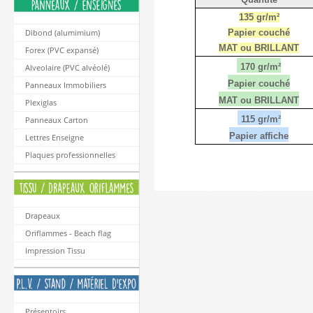
135 gr/m²
Papier couché
Dibond (alumimium)
MAT ou BRILLANT
Forex (PVC expansé)
170 gr/m²
Alveolaire (PVC alvéolé)
Papier couché
Panneaux Immobiliers
MAT ou BRILLANT
Plexiglas
115 gr/m²
Panneaux Carton
Papier affiche
Lettres Enseigne
Plaques professionnelles
Drapeaux
Oriflammes - Beach flag
Impression Tissu
Présentoirs