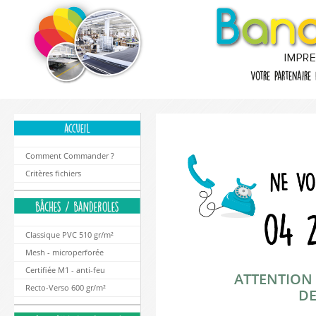
Comment Commander ?
Critères fichiers
Classique PVC 510 gr/m²
Mesh - microperforée
Certifiée M1 - anti-feu
ATTENTION
Recto-Verso 600 gr/m²
DE