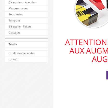
Calendriers - Agendas
Marques-pages
Sous mains
Tampons
Billetterie - Tickets
Classeurs
ATTENTION 
Textile
AUX AUGM
conditions générales
AUG
contact