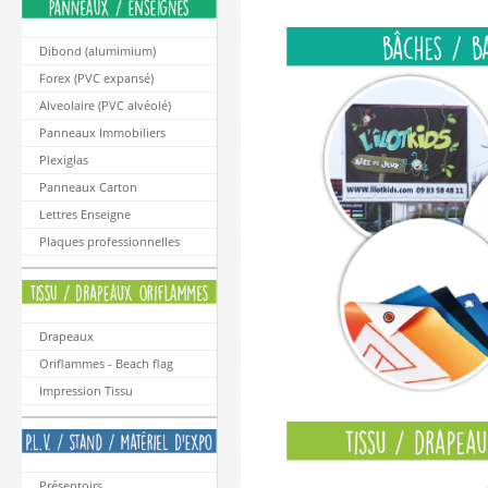
Dibond (alumimium)
Forex (PVC expansé)
Alveolaire (PVC alvéolé)
Panneaux Immobiliers
Plexiglas
Panneaux Carton
Lettres Enseigne
Plaques professionnelles
Drapeaux
Oriflammes - Beach flag
Impression Tissu
Présentoirs